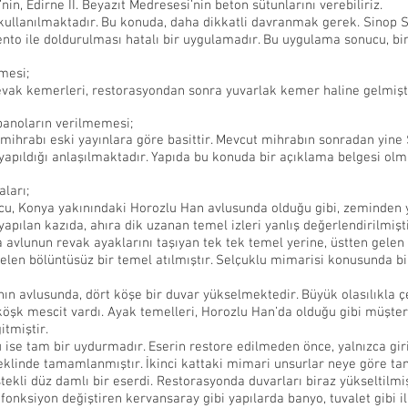
in, Edirne II. Beyazıt Medresesi’nin beton sütunlarını verebiliriz.
 kullanılmaktadır. Bu konuda, daha dikkatli davranmak gerek. Sino
ento ile doldurulması hatalı bir uygulamadır. Bu uygulama sonucu, bin
lmesi;
evak kemerleri, restorasyondan sonra yuvarlak kemer haline gelmiştir
 panoların verilmemesi;
mihrabı eski yayınlara göre basittir. Mevcut mihrabın sonradan yine 
pıldığı anlaşılmaktadır. Yapıda bu konuda bir açıklama belgesi olma
ları;
nucu, Konya yakınındaki Horozlu Han avlusunda olduğu gibi, zeminden 
yapılan kazıda, ahıra dik uzanan temel izleri yanlış değerlendirilmişti
avlunun revak ayaklarını taşıyan tek tek temel yerine, üstten gelen a
elen bölüntüsüz bir temel atılmıştır. Selçuklu mimarisi konusunda bi
n avlusunda, dört köşe bir duvar yükselmektedir. Büyük olasılıkla çe
öşk mescit vardı. Ayak temelleri, Horozlu Han’da olduğu gibi müştere
itmiştir.
 ise tam bir uydurmadır. Eserin restore edilmeden önce, yalnızca gir
 şeklinde tamamlanmıştır. İkinci kattaki mimari unsurlar neye göre t
stekli düz damlı bir eserdi. Restorasyonda duvarları biraz yükseltilm
fonksiyon değiştiren kervansaray gibi yapılarda banyo, tuvalet gibi i