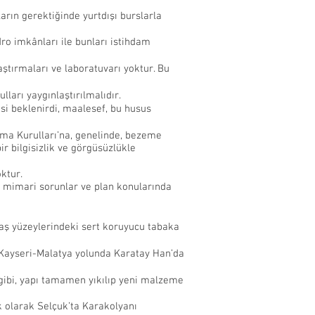
ların gerektiğinde yurtdışı burslarla
dro imkânları ile bunları istihdam
aştırmaları ve laboratuvarı yoktur. Bu
lları yaygınlaştırılmalıdır.
si beklenirdi, maalesef, bu husus
ruma Kurulları’na, genelinde, bezeme
r bilgisizlik ve görgüsüzlükle
oktur.
, mimari sorunlar ve plan konularında
aş yüzeylerindeki sert koruyucu tabaka
. Kayseri-Malatya yolunda Karatay Han’da
 gibi, yapı tamamen yıkılıp yeni malzeme
k olarak Selçuk’ta Karakolyanı