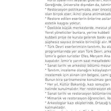
* Kurul üyelerinin seyahat giderleri, ko
Gereğinde, üniversite dışından da, tatmin
* Restorasyon politikamızda, eser önceli
olan birçok eser, ikinci plana atılmaktadı
* Restore edilen eserlerin önlerine asılan
estetik kaygısı yoktur.
* Özellikle küçük merkezlerde, mevcut yör
Yerel yöneticiler bunlara, yerine kubbeli
kubbeli proje ile kurula gelerek baskı y
şüphesiz sayısız örnekle birinciliği alır
* Türk Devri eserlerimizin tanıtımı, bu a
programlarında yer alan Türk Devri, arkeo
İzmir’e gelen turistler Efes, Meryem Ana
kapalıdır. İzmir’e yarım saat mesafedek
* Sanat tarihi ve arkeoloji bölümü mezun
* Tanıtım, inceleme olanağını kolaylaştır
incelemek için alınan izin belgesi, cami g
Bunun kira şartnamesine konulması gere
* Her yıl, Kültür Bakanlığı, kazı sonuçlar
halinde sunulmalıdır. Her restorasyon e
* Sanat tarihi ve restorasyon bölümlerinde
* Mimarlık ve restorasyon öğrencileri, Va
* Arkeologlar kazı ekiplerinde, Ortaçağ 
kalmaktadır.