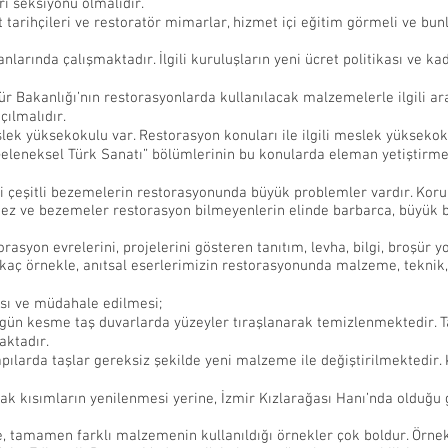
i seksiyonu olmalıdır.
at tarihçileri ve restoratör mimarlar, hizmet içi eğitim görmeli ve bun
nlarında çalışmaktadır. İlgili kuruluşların yeni ücret politikası ve ka
ür Bakanlığı’nın restorasyonlarda kullanılacak malzemelerle ilgili ar
çılmalıdır.
meslek yüksekokulu var. Restorasyon konuları ile ilgili meslek yüksekoku
“Geleneksel Türk Sanatı” bölümlerinin bu konularda eleman yetiştirme
 gibi çeşitli bezemelerin restorasyonunda büyük problemler vardır. Ko
lmez ve bezemeler restorasyon bilmeyenlerin elinde barbarca, büyük bi
orasyon evrelerini, projelerini gösteren tanıtım, levha, bilgi, broşür y
 kaç örnekle, anıtsal eserlerimizin restorasyonunda malzeme, teknik
ası ve müdahale edilmesi;
zgün kesme taş duvarlarda yüzeyler tıraşlanarak temizlenmektedir. T
aktadır.
pılarda taşlar gereksiz şekilde yeni malzeme ile değiştirilmektedir
cak kısımların yenilenmesi yerine, İzmir Kızlarağası Hanı’nda olduğu
e, tamamen farklı malzemenin kullanıldığı örnekler çok boldur. Örne