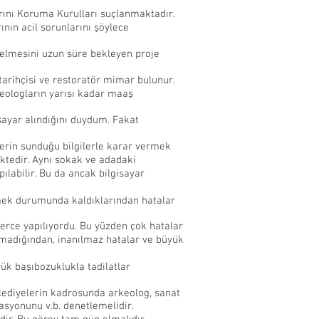
arını Koruma Kurulları suçlanmaktadır.
ının acil sorunlarını şöylece
gelmesini uzun süre bekleyen proje
tarihçisi ve restoratör mimar bulunur.
keologların yarısı kadar maaş
isayar alındığını duydum. Fakat
lerin sunduğu bilgilerle karar vermek
ektedir. Aynı sokak ve adadaki
pılabilir. Bu da ancak bilgisayar
etmek durumunda kaldıklarından hatalar
erce yapılıyordu. Bu yüzden çok hatalar
lmadığından, inanılmaz hatalar ve büyük
yük başıbozuklukla tadilatlar
elediyelerin kadrosunda arkeolog, sanat
asyonunu v.b. denetlemelidir.