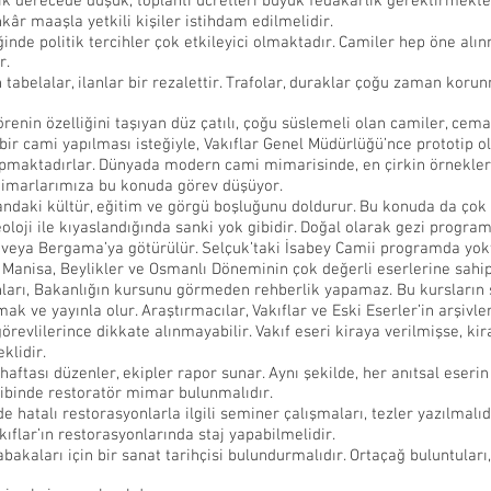
mik derecede düşük, toplantı ücretleri büyük fedakârlık gerektirmekte
kâr maaşla yetkili kişiler istihdam edilmelidir.
ğinde politik tercihler çok etkileyici olmaktadır. Camiler hep öne al
r.
 tabelalar, ilanlar bir rezalettir. Trafolar, duraklar çoğu zaman koru
enin özelliğini taşıyan düz çatılı, çoğu süslemeli olan camiler, cema
 bir cami yapılması isteğiyle, Vakıflar Genel Müdürlüğü’nce prototip o
apmaktadırlar. Dünyada modern cami mimarisinde, en çirkin örnekler 
. Mimarlarımıza bu konuda görev düşüyor.
landaki kültür, eğitim ve görgü boşluğunu doldurur. Bu konuda da çok h
loji ile kıyaslandığında sanki yok gibidir. Doğal olarak gezi program
 veya Bergama’ya götürülür. Selçuk’taki İsabey Camii programda yoktu
i Manisa, Beylikler ve Osmanlı Döneminin çok değerli eserlerine sah
ları, Bakanlığın kursunu görmeden rehberlik yapamaz. Bu kursların s
mak ve yayınla olur. Araştırmacılar, Vakıflar ve Eski Eserler’in arşivl
örevlilerince dikkate alınmayabilir. Vakıf eseri kiraya verilmişse, kir
klidir.
ı haftası düzenler, ekipler rapor sunar. Aynı şekilde, her anıtsal eseri
kibinde restoratör mimar bulunmalıdır.
 hatalı restorasyonlarla ilgili seminer çalışmaları, tezler yazılmalıd
kıflar’ın restorasyonlarında staj yapabilmelidir.
tabakaları için bir sanat tarihçisi bulundurmalıdır. Ortaçağ buluntula