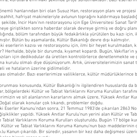
sonra, kurullara emrivaki şeklinde proje sunulmaktadır. Bazı eserlerin
 önemli hanlarından biri olan Susuz Han, restorasyon planı ve projes
teahhit, hafriyat makineleriyle avlunun toprağını kaldırmaya başladı
ekilde, İncir Hanı’nın restorasyonu için Ege Üniversitesi Sanat Tarih
ye giriştikten sonra haberdar olarak devreye girmiş ve doğru planı 
lığında, bölüm tarafından büyük fedakârlıkla yürütülen bu kazı için
tır. Bütün bu aşamalarda, Kültür Bakanlığı devre dışı kalmıştır.
ki eserlerin kazısı ve restorasyonu için, ilmi bir heyet kurulmadan, k
Herhalde, böyle bir durumda, kıyamet kopardı. Bugün, Vakıflar’ın ya
ları için dedikodular da üretilen kontrolörlerce denetlenmekte ve ç
a kurulu olmalı diye düşünüyorum. Artık, üniversitelerimizin sanat 
li ve hataların üzerine gidilmelidir.
sı olmalıdır. Bazı eserlerimize valiliklerce, kültür müdürlüklerince 
orunması konusunda, Kültür Bakanlığı’nı ilgilendiren hususlarda da bü
ar, bölgelerdeki Kültür ve Tabiat Varlıklarını Koruma Kurulları tarafı
lerimizin ve sit alanlarının kararlarını almak üzere, Yüksek Anıtlar K
Doğal olarak konular çok tıkandı, problemler doğdu.
ski Eserler Kanunu’ndan sonra, 21 Temmuz 1983’de çıkarılan 2863 No.l
şiklikler yapıldı. Yüksek Anıtlar Kurulu’nun yerini alan Kültür ve Ta
e Tabiat Varlıklarını Koruma Kurulları oluşturuldu. Bugün 17 bölge ku
 Kültür ve Tabiat Varlıklarını Koruma Kanunu’nun bazı maddelerinin 
 Kanun çıkarıldı. Bir süredir, yasanın bir kez daha değişmesi üzeri