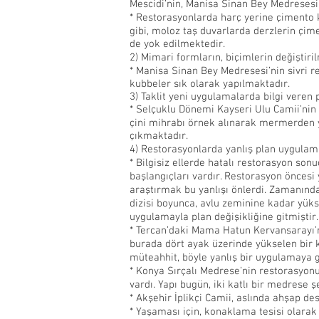
Mescidi’nin, Manisa Sinan Bey Medresesi’n
* Restorasyonlarda harç yerine çimento
gibi, moloz taş duvarlarda derzlerin çim
de yok edilmektedir.
2) Mimari formların, biçimlerin değiştiri
* Manisa Sinan Bey Medresesi’nin sivri r
kubbeler sık olarak yapılmaktadır.
3) Taklit yeni uygulamalarda bilgi veren
* Selçuklu Dönemi Kayseri Ulu Camii’nin 
çini mihrabı örnek alınarak mermerden ya
çıkmaktadır.
4) Restorasyonlarda yanlış plan uygulama
* Bilgisiz ellerde hatalı restorasyon so
başlangıçları vardır. Restorasyon öncesi 
araştırmak bu yanlışı önlerdi. Zamanında 
dizisi boyunca, avlu zeminine kadar yüks
uygulamayla plan değişikliğine gitmiştir.
* Tercan’daki Mama Hatun Kervansarayı’nı
burada dört ayak üzerinde yükselen bir k
müteahhit, böyle yanlış bir uygulamaya g
* Konya Sırçalı Medrese’nin restorasyonu
vardı. Yapı bugün, iki katlı bir medrese
* Akşehir İplikçi Camii, aslında ahşap de
* Yaşaması için, konaklama tesisi olarak 