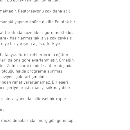
dir. Bu görev tam gün olmalıdır.
ınmaktadır. Restorasyonu çok daha acil
nmadaki yapının önüne dikilir. En ufak bir
at tarafından özelliksiz görülmektedir.
larak hazırlanmış taklit ve çok zevksiz,
diye bir yarışma açılsa, Türkiye
atalıyız. Turist rehberlerinin eğitim
ları da ona göre ayarlanmıştır. Örneğin,
r. Zaten, cami ibadet saatleri dışında
ip olduğu halde programa alınmaz.
eviyesi çok tartışmalıdır.
erinden rahat yararlanamaz. Bir eseri
acı içeriye araştırmacıyı sokmayabilir.
n restorasyonu da, bilimsel bir rapor
ır.
rı, müze depolarında, morg gibi gömülüp