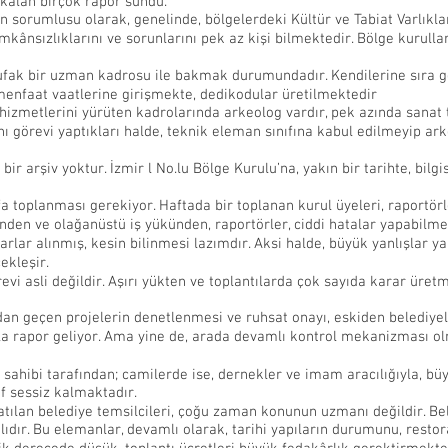
z kalan birçok rapor sundu.
n sorumlusu olarak, genelinde, bölgelerdeki Kültür ve Tabiat Varlıkl
mkânsızlıklarını ve sorunlarını pek az kişi bilmektedir. Bölge kurullar
e ufak bir uzman kadrosu ile bakmak durumundadır. Kendilerine sıra 
, menfaat vaatlerine girişmekte, dedikodular üretilmektedir
 hizmetlerini yürüten kadrolarında arkeolog vardır, pek azında sanat 
nı görevi yaptıkları halde, teknik eleman sınıfına kabul edilmeyip ar
ir arşiv yoktur. İzmir l No.lu Bölge Kurulu’na, yakın bir tarihte, bilg
efa toplanması gerekiyor. Haftada bir toplanan kurul üyeleri, raportör
inden ve olağanüstü iş yükünden, raportörler, ciddi hatalar yapabilm
arlar alınmış, kesin bilinmesi lazımdır. Aksi halde, büyük yanlışlar ya
ekleşir.
revi asli değildir. Aşırı yükten ve toplantılarda çok sayıda karar ür
dan geçen projelerin denetlenmesi ve ruhsat onayı, eskiden belediyel
la rapor geliyor. Ama yine de, arada devamlı kontrol mekanizması o
 sahibi tarafından; camilerde ise, dernekler ve imam aracılığıyla, bü
f sessiz kalmaktadır.
a katılan belediye temsilcileri, çoğu zaman konunun uzmanı değildir. B
ıdır. Bu elemanlar, devamlı olarak, tarihi yapıların durumunu, restor