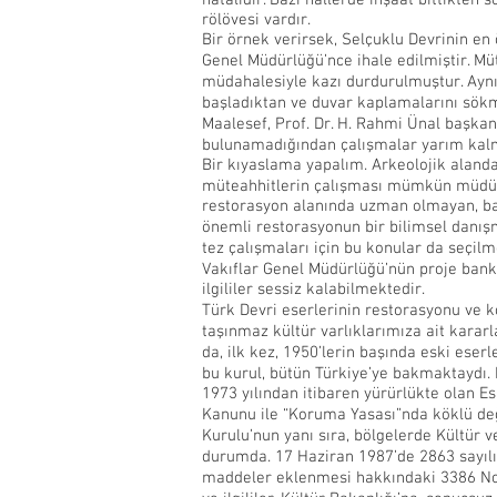
hatalıdır. Bazı hallerde inşaat bittikten 
rölövesi vardır.
Bir örnek verirsek, Selçuklu Devrinin en
Genel Müdürlüğü’nce ihale edilmiştir. Mü
müdahalesiyle kazı durdurulmuştur. Aynı ş
başladıktan ve duvar kaplamalarını sökme
Maalesef, Prof. Dr. H. Rahmi Ünal başkan
bulunamadığından çalışmalar yarım kalmış
Bir kıyaslama yapalım. Arkeolojik alanda
müteahhitlerin çalışması mümkün müdür? 
restorasyon alanında uzman olmayan, bazı
önemli restorasyonun bir bilimsel danışm
tez çalışmaları için bu konular da seçilme
Vakıflar Genel Müdürlüğü’nün proje banka
ilgililer sessiz kalabilmektedir.
Türk Devri eserlerinin restorasyonu ve k
taşınmaz kültür varlıklarımıza ait kararl
da, ilk kez, 1950’lerin başında eski eser
bu kurul, bütün Türkiye’ye bakmaktaydı. 
1973 yılından itibaren yürürlükte olan E
Kanunu ile “Koruma Yasası”nda köklü deği
Kurulu’nun yanı sıra, bölgelerde Kültür v
durumda. 17 Haziran 1987’de 2863 sayılı
maddeler eklenmesi hakkındaki 3386 No.lu