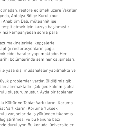
, hepside birbirinden farklı birkaç
i olmadan, restore edilmek üzere Vakıflar
ğında, Antalya Bölge Kurulu’nun
i Anabilim Dalı, müteahhit işe
tespit etmek için kazıya başlamıştır.
, ikinci kampanyadan sonra para
azı makineleriyle, kepçelerle
ptığı restorasyonların çoğu,
ok ciddi hatalar yapılmaktadır. Her
tarihi bölümlerinde seminer çalışmaları,
bile yasa dışı müdahaleler yapılmakta ve
yük problemler vardır. Bildiğimiz gibi,
ndan alınmaktadır. Çok geç kalınmış olsa
urulu oluşturulmuştur. Ayda bir toplanan
u Kültür ve Tabiat Varlıklarını Koruma
biat Varlıklarını Koruma Yüksek
rulu var, onlar da iş yükünden tıkanmış
değiştirilmesi ve bu kanuna bazı
nde duruluyor. Bu konuda, üniversiteler