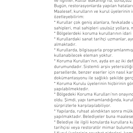
ve ilgililer, Kültür Bakanlığı’na, sonuçsu
Bugün, restorasyonlarda yapılan hataları
Maalesef, kurulların ve kurul üyelerinin i
özetleyebilirim:
* Kurullar çok geniş alanlara, fevkalad
sahipleri, mal sahipleri usulsüz yollara
* Bölgelerdeki koruma kurullarının idari
* Kurullardaki sanat tarihçi uzmanlar, ay
almaktadır.
* Kurullarda, bilgisayarla programlanmış b
kullanabilecek eleman yoktur.
* Koruma Kurulları’nın, ayda en az iki d
durumundadır. Sistemli arşiv yetersizliğ
parsellerde, benzer eserler için nasıl kar
dokümantasyonu ile sağlıklı şekilde gerç
* Koruma Kurulu üyelerinin hiçbirinin gö
yapılabilmektedir.
* Bölgedeki Koruma Kurulları’nın onayın
oldu. Şimdi, yapı tamamlandığında, kuru
sürprizlerle karşılaşılabiliyor.
* Yapılarda, ruhsat alındıktan sonra mülk
yapılmaktadır. Belediyeler buna maalese
* Belediye ile ilgili konularda kurullar
tarihçisi veya restoratör mimar bulunmal