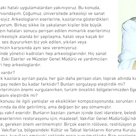
daki hatalı uygulamalardan yakınıyoruz. Bu konuda,
ısındayım. Çoğumuz, üniversitede arkeoloji ve sanat
siyiz. Arkeologların eserlerine, kazılarına gösterdikleri
rum. Birkaç sikke ile yakalanan kişiler bile büyük
ızın hataları sonucu perişan edilen mimarlık eserlerimiz
rkeolojik alanda bir yapılaşma, hatalı veya kaçak bir
k ses duyururken biz yok edilen, yıkılan veya
imizin karşısında aynı sesi veremiyoruz.
inde yönetici kadroları hep arkeologlarındır. Hiç sanat
i Eski Eserler ve Müzeler Genel Müdürü ve yardımcıları
i hep arkeologlardır.
 vardır?
jik kazılara ayrılan payla, her gün daha perişan olan, toprak altınd
 pay neden bu kadar farklıdır? Bunları sorgulayıp eleştirdik mi?
erlerimizin önemi vurgulanırken, turizm öncelikli bölgelerimizden Eg
sını eleştirdik mi?
konusu ile ilgili yanlışlar ve eksiklikler kompozisyonunda, sorunları
larında da dile getirilmiş, ama değişen bir şey olmamıştır.
ğu vakıf eseridir. Bunların bazıları zaman içinde özel idarelere, bele
 eserlerinin restorasyonu için, maalesef, Vakıflar Genel Müdürlüğü’nd
e, gereken önem verilmemiştir. Birçok eserin rölövesi, restitüsyon pr
n, Vakıflar’ca, bölgesindeki Kültür ve Tabiat Varlıklarını Koruma Kuru