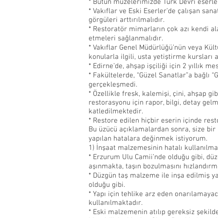
* Bütün müzelerimizde Türk Devri eserler
* Vakıflar ve Eski Eserler’de çalışan san
görgüleri arttırılmalıdır.
* Restoratör mimarların çok azı kendi ala
etmeleri sağlanmalıdır.
* Vakıflar Genel Müdürlüğü’nün veya Kült
konularla ilgili, usta yetiştirme kursları a
* Edirne’de, ahşap işçiliği için 2 yıllık 
* Fakültelerde, “Güzel Sanatlar”a bağlı 
gerçekleşmedi.
* Özellikle fresk, kalemişi, çini, ahşap
restorasyonu için rapor, bilgi, detay ge
katledilmektedir.
* Restore edilen hiçbir eserin içinde rest
Bu üzücü açıklamalardan sonra, size bir
yapılan hatalara değinmek istiyorum.
1) İnşaat malzemesinin hatalı kullanılm
* Erzurum Ulu Camii’nde olduğu gibi, dü
aşınmakta, taşın bozulmasını hızlandırm
* Düzgün taş malzeme ile inşa edilmiş ya
olduğu gibi.
* Yapı için tehlike arz eden onarılamaya
kullanılmaktadır.
* Eski malzemenin atılıp gereksiz şekild