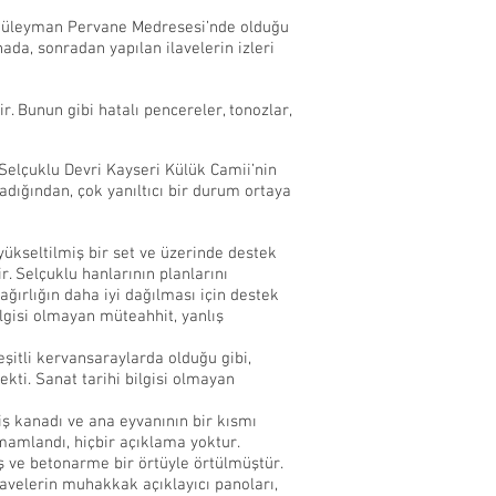
p Süleyman Pervane Medresesi’nde olduğu
ada, sonradan yapılan ilavelerin izleri
. Bunun gibi hatalı pencereler, tonozlar,
Selçuklu Devri Kayseri Külük Camii’nin
dığından, çok yanıltıcı bir durum ortaya
yükseltilmiş bir set ve üzerinde destek
r. Selçuklu hanlarının planlarını
ğırlığın daha iyi dağılması için destek
lgisi olmayan müteahhit, yanlış
şitli kervansaraylarda olduğu gibi,
kti. Sanat tarihi bilgisi olmayan
iş kanadı ve ana eyvanının bir kısmı
amamlandı, hiçbir açıklama yoktur.
iş ve betonarme bir örtüyle örtülmüştür.
lavelerin muhakkak açıklayıcı panoları,