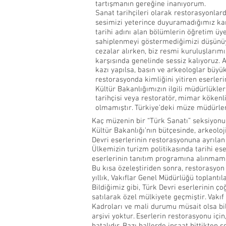
tartışmanın gereğine inanıyorum.
Sanat tarihçileri olarak restorasyonlar
sesimizi yeterince duyuramadığımız kan
tarihi adını alan bölümlerin öğretim üye
sahiplenmeyi göstermediğimizi düşünüyo
cezalar alırken, biz resmi kuruluşlarım
karşısında genelinde sessiz kalıyoruz. A
kazı yapılsa, basın ve arkeologlar büyü
restorasyonda kimliğini yitiren eserler
Kültür Bakanlığımızın ilgili müdürlükler
tarihçisi veya restoratör, mimar kökenl
olmamıştır. Türkiye’deki müze müdürler
Kaç müzenin bir “Türk Sanatı” seksiyonu
Kültür Bakanlığı’nın bütçesinde, arkeolo
Devri eserlerinin restorasyonuna ayrılan
Ülkemizin turizm politikasında tarihi es
eserlerinin tanıtım programına alınmama
Bu kısa özeleştiriden sonra, restorasyon 
yıllık, Vakıflar Genel Müdürlüğü toplantı
Bildiğimiz gibi, Türk Devri eserlerinin ço
satılarak özel mülkiyete geçmiştir. Vakıf
Kadroları ve mali durumu müsait olsa bil
arşivi yoktur. Eserlerin restorasyonu içi